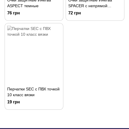
Очки защитные Инегва
Очки защитные Инегва
ASPECT темные
SPACER с непрямой
вентиляцией
76 грн
72 грн
Перчатки SEC с ПВХ точкой
10 класс вязки
19 грн