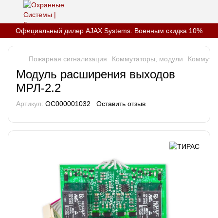
Официальный дилер AJAX Systems. Военным скидка 10%
Пожарная сигнализация
Коммутаторы, модули
Коммута
Модуль расширения выходов
МРЛ-2.2
Артикул:
OC000001032
Оставить отзыв