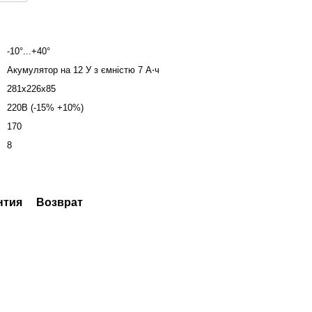
-10°...+40°
Акумулятор на 12 У з ємністю 7 А⋅ч
281х226х85
220В (-15% +10%)
170
8
нтия
Возврат