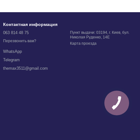
Контактная информация
063 814 48 75
Пункт выдачи: 03194, г. Киев, бул.
Николая Руденко, 14Е
Перезвонить вам?
Карта проезда
WhatsApp
Telegram
themax3511@gmail.com