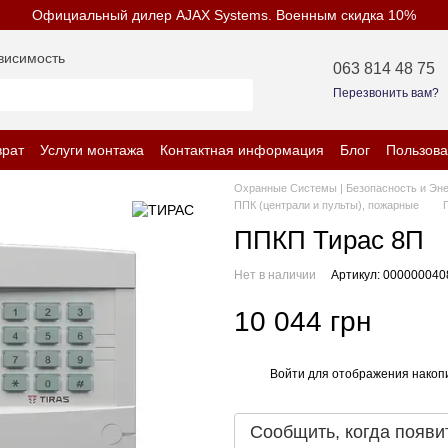
Официальный дилер AJAX Systems. Военным скидка 10%
висимость
063 814 48 75
Перезвонить вам?
врат
Услуги монтажа
Контактная информация
Блог
Пользова
енциальности
Охранные Системы | Безопасность и Эн
ППК (централи и пульты), пожарные
ППКП Тирас 8П
Нет в наличии
Артикул: 000000040
10 044 грн
Войти
для отображения накопи
%
Сообщить, когда появи