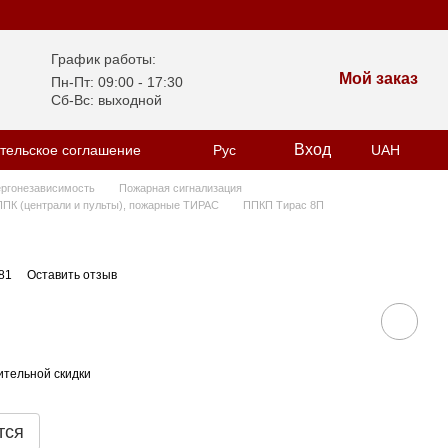
График работы:
Мой заказ
Пн-Пт: 09:00 - 17:30
Сб-Вс: выходной
Вход
тельское соглашение
Рус
UAH
ергонезависимость
Пожарная сигнализация
ППК (централи и пульты), пожарные ТИРАС
ППКП Тирас 8П
81
Оставить отзыв
тельной скидки
тся