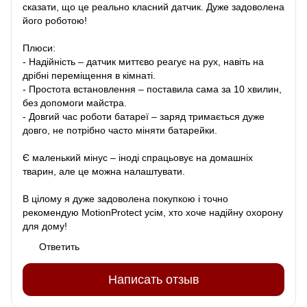
сказати, що це реально класний датчик. Дуже задоволена
його роботою!
Плюси:
- Надійність – датчик миттєво реагує на рух, навіть на
дрібні переміщення в кімнаті.
- Простота встановлення – поставила сама за 10 хвилин,
без допомоги майстра.
- Довгий час роботи батареї – заряд тримається дуже
довго, не потрібно часто міняти батарейки.
Є маленький мінус – іноді спрацьовує на домашніх
тварин, але це можна налаштувати.
В цілому я дуже задоволена покупкою і точно
рекомендую MotionProtect усім, хто хоче надійну охорону
для дому!
Ответить
Написать отзыв