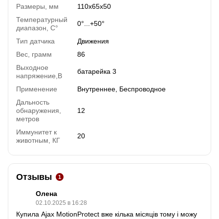
Размеры, мм
110x65x50
Температурный
0°...+50°
диапазон, C°
Тип датчика
Движения
Вес, грамм
86
Выходное
батарейка 3
напряжение,В
Применение
Внутреннее, Беспроводное
Дальность
обнаружения,
12
метров
Иммунитет к
20
животным, КГ
Отзывы
1
Олена
02.10.2025 в 16:28
Купила Ajax MotionProtect вже кілька місяців тому і можу