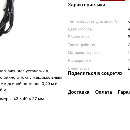
Характеристики
Температурный диапазон, C°
-
Цвет корпуса
Ч
Применение
В
Тип устройства
И
Материал корпуса
П
Размеры, мм
4
Ємність, Ah
1
азначен для установки в
Поделиться в соцсетях
остоянного тока с максимальным
 мм длиной не менее 0,40 м и
8 м.
Доставка
Оплата
Гара
меры: 43 × 40 × 27 мм.