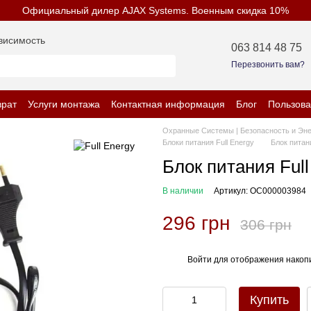
Официальный дилер AJAX Systems. Военным скидка 10%
висимость
063 814 48 75
Перезвонить вам?
врат
Услуги монтажа
Контактная информация
Блог
Пользова
енциальности
Охранные Системы | Безопасность и Эн
Блоки питания Full Energy
Блок питан
Блок питания Full
В наличии
Артикул: OC000003984
296 грн
306 грн
Войти
для отображения накопи
%
Купить