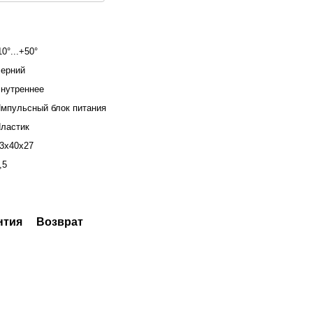
10°...+50°
ерний
нутреннее
мпульсный блок питания
ластик
3х40х27
,5
нтия
Возврат