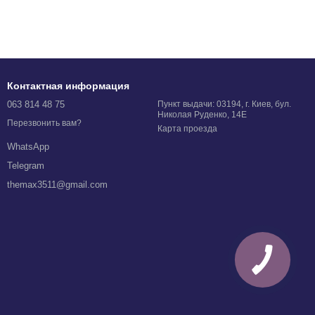
Контактная информация
063 814 48 75
Пункт выдачи: 03194, г. Киев, бул.
Николая Руденко, 14Е
Перезвонить вам?
Карта проезда
WhatsApp
Telegram
themax3511@gmail.com