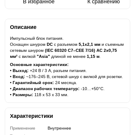
В избранное
К сравнению
Описание
Импульсный блок питания.
Оснащен шнуром
DC
с разъемом
5,1x2,1 мм
и съемным
сетевым шнуром
(IEC 60320 C7–CEE 7/16)
AC 2x0,75
мм²
с вилкой
"Asia"
длиной не менее
1,15 м
.
Основные характеристики:
•
Выход:
+24 В / 3 А, разъем питания.
•
Вход:
~176–245 В, сетевой шнур с вилкой для розетки.
•
Гарантийный срок:
24 месяца.
•
Диапазон рабочих температур:
-10…+50°C.
•
Размеры:
118 x 53 x 33 мм.
Характеристики
Применение
Внутреннее