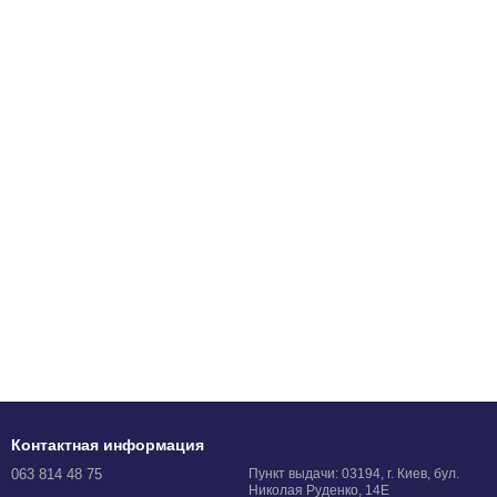
Контактная информация
063 814 48 75
Пункт выдачи: 03194, г. Киев, бул.
Николая Руденко, 14Е