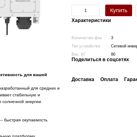
Купить
Характеристики
Количество фаз
3
Тип устройства
Сетевой инве
Вес, КГ
80
Поделиться в соцсетях
ективность для вашей
Доставка
Оплата
Гара
разработанный для средних и
ивает стабильную и
 солнечной энергии.
 – быстрая окупаемость
льную платформу.