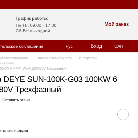
График работы:
Мой заказ
Пн-Пт: 09:00 - 17:30
Сб-Вс: выходной
Вход
тельское соглашение
Рус
UAH
ергонезависимость
Энергонезависимость
Инверторы
оры Deye
00KW 6 MPPT Wi-Fi 220/380V Трехфазный
р DEYE SUN-100K-G03 100KW 6
380V Трехфазный
Оставить отзыв
тельной скидки