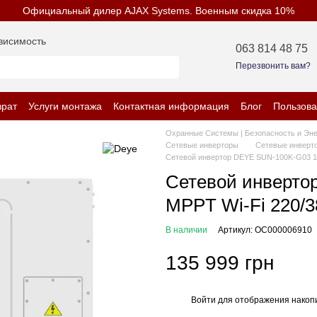
Официальный дилер AJAX Systems. Военным скидка 10%
висимость
063 814 48 75
Перезвонить вам?
врат
Услуги монтажа
Контактная информация
Блог
Пользова
енциальности
Охранные Системы | Безопасность и Эн
Сетевые инверторы
Сетевые инверт
Сетевой инвертор DEYE SUN-100K-G03 1
Сетевой инверто
MPPT Wi-Fi 220/
В наличии
Артикул: OC000006910
135 999 грн
Войти
для отображения накопи
%