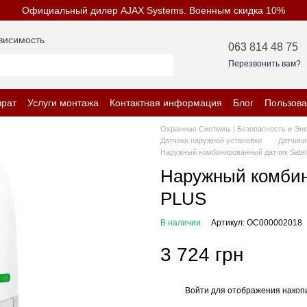
Официальный дилер AJAX Systems. Военным скидка 10%
висимость
063 814 48 75
Перезвонить вам?
врат
Услуги монтажа
Контактная информация
Блог
Пользова
енциальности
Охранные Системы | Безопасность и Эн
Датчики наружной установки
Датчики
Наружный комбинированный датчик Sate
Наружный комбин
PLUS
В наличии
Артикул: OC000002018
3 724 грн
Войти
для отображения накопи
%