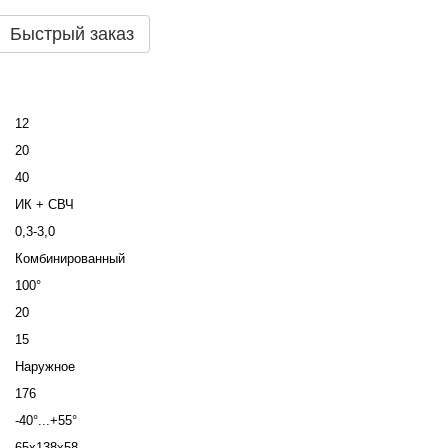
Быстрый заказ
12
20
40
ИК + СВЧ
0,3-3,0
Комбинированный
100°
20
15
Наружное
176
-40°...+55°
65х138х58