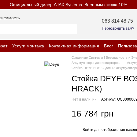
Официальный дилер AJAX Systems. Военным скидка 10%
висимость
063 814 48 75
Перезвонить вам?
врат
Услуги монтажа
Контактная информация
Блог
Пользова
енциальности
Охранные Системы | Безопасность и Эн
Аккумуляторы для инверторов
Аккум
Стойка DEYE BOS-G для 13 аккумулятор
Стойка DEYE BOS
HRACK)
Нет в наличии
Артикул: OC000006
16 784 грн
Войти
для отображения накопи
%