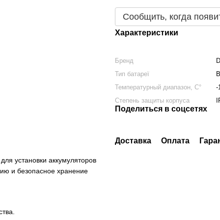
Сообщить, когда появи
Характеристики
Бренд
D
Тип батареї
В
Температурный диапазон, C°
-
Степень защиты корпуса
I
Поделиться в соцсетях
Доставка
Оплата
Гара
для установки аккумуляторов
ию и безопасное хранение
ства.