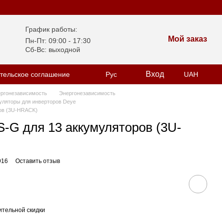
График работы:
Мой заказ
Пн-Пт: 09:00 - 17:30
Сб-Вс: выходной
Вход
тельское соглашение
Рус
UAH
ергонезависимость
Энергонезависимость
уляторы для инверторов Deye
ов (3U-HRACK)
-G для 13 аккумуляторов (3U-
916
Оставить отзыв
тельной скидки