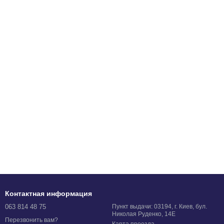
Контактная информация
063 814 48 75
Пункт выдачи: 03194, г. Киев, бул.
Николая Руденко, 14Е
Перезвонить вам?