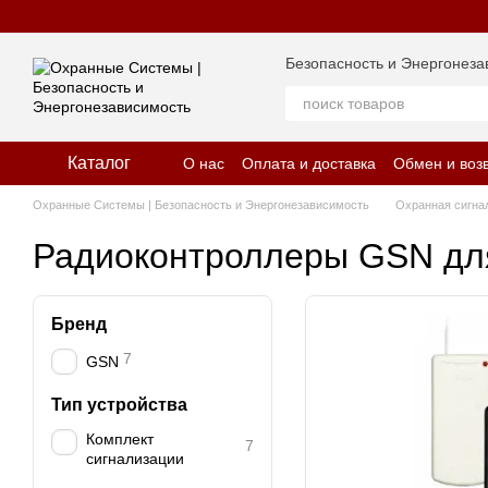
Перейти к основному контенту
Безопасность и Энергонеза
Каталог
О нас
Оплата и доставка
Обмен и воз
Отзывы о магазине
Политика конфид
Охранные Системы | Безопасность и Энергонезависимость
Охранная сигна
Радиоконтроллеры GSN для
Бренд
7
GSN
Тип устройства
Комплект
7
сигнализации