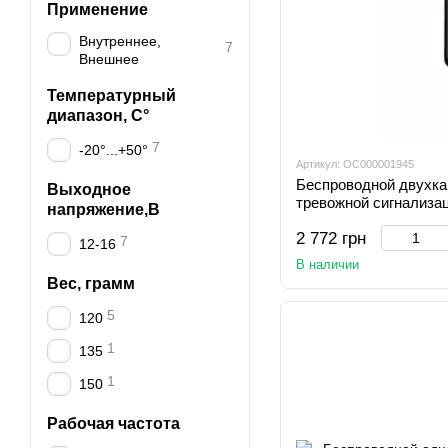
Применение
Внутреннее,
7
Внешнее
Температурный
диапазон, C°
7
-20°...+50°
Артикул: OC000001945
Беспроводной двухка
Выходное
тревожной сигнализ
напряжение,В
2 772 грн
7
12-16
В наличии
Вес, грамм
5
120
1
135
1
150
Рабочая частота