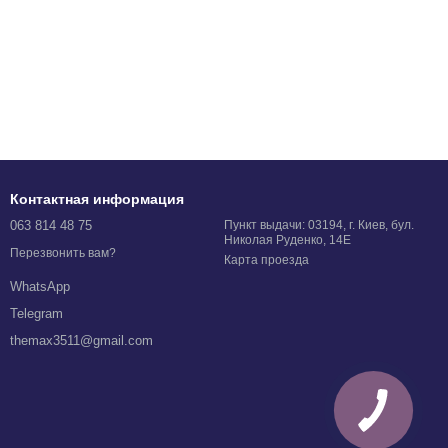
Контактная информация
063 814 48 75
Пункт выдачи: 03194, г. Киев, бул.
Николая Руденко, 14Е
Перезвонить вам?
Карта проезда
WhatsApp
Telegram
themax3511@gmail.com