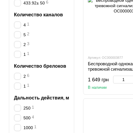
6
433.92± 50
Количество каналов
1
4
2
5
3
2
1
1
Артикул: OC000003877
Беспроводной однока
Количество брелоков
тревожной сигнализа
6
2
1 649 грн
1
1
В наличии
Дальность действия, м
1
250
4
500
1
1000