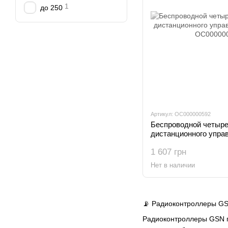
1
до 250
Артикул: OC000000592
Беспроводной четыре
дистанционного упра
144R
1 607 грн
Нет в наличии
📡 Радиоконтроллеры GS
Радиоконтроллеры GSN п