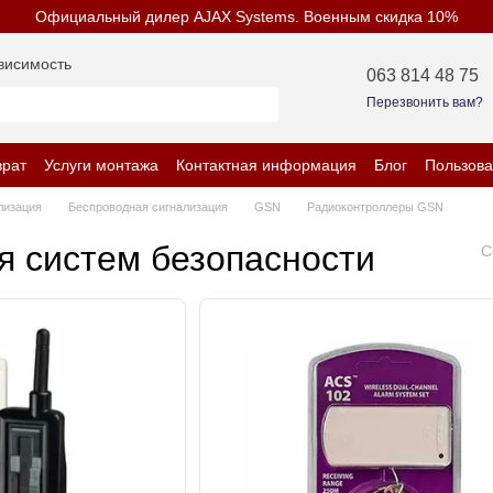
Официальный дилер AJAX Systems. Военным скидка 10%
висимость
063 814 48 75
Перезвонить вам?
врат
Услуги монтажа
Контактная информация
Блог
Пользова
енциальности
лизация
Беспроводная сигнализация
GSN
Радиоконтроллеры GSN
 систем безопасности
С