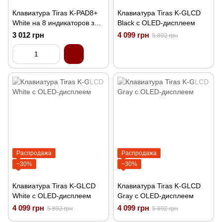
Клавиатура Tiras K-PAD8+
Клавиатура Tiras K-GLCD
White на 8 индикаторов зон
Black с OLED-дисплеем
со встроенным
3 012 грн
4 099 грн
5 892 грн
считывателем NFC/Mifare
Распродажа
Распродажа
−30%
−30%
Клавиатура Tiras K-GLCD
Клавиатура Tiras K-GLCD
White с OLED-дисплеем
Gray с OLED-дисплеем
4 099 грн
4 099 грн
5 892 грн
5 892 грн