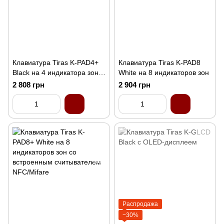
Клавиатура Tiras K-PAD4+
Клавиатура Tiras K-PAD8
Black на 4 индикатора зон
White на 8 индикаторов зон
со встроенным
2 808 грн
2 904 грн
считывателем NFC/Mifare
Распродажа
−30%