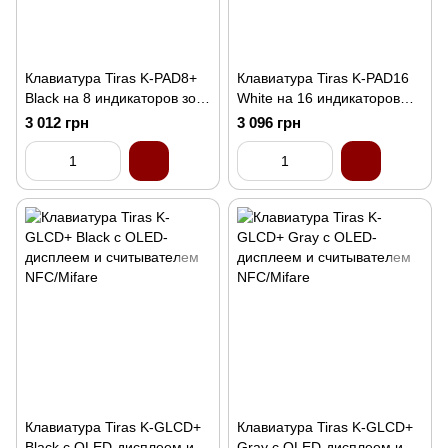
Клавиатура Tiras K-PAD8+
Клавиатура Tiras K-PAD16
Black на 8 индикаторов зон
White на 16 индикаторов
со встроенным
зон
3 012 грн
3 096 грн
считывателем NFC/Mifare
Клавиатура Tiras K-GLCD+
Клавиатура Tiras K-GLCD+
Black с OLED-дисплеем и
Gray с OLED-дисплеем и