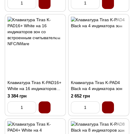
Клавиатура Tiras K-PAD16+
Клавиатура Tiras K-PAD4
White на 16 индикаторов
Black на 4 индикатора зон
зон со встроенным
3 384 грн
2 652 грн
считывателем NFC/Mifare