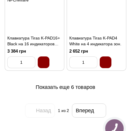
Клавиатура Tiras K-PAD16+
Клавиатура Tiras K-PAD4
Black на 16 индикаторов
White на 4 индикатора зон.
зон со встроенным
3 384 грн
2 652 грн
считывателем NFC/Mifare
Показать еще 6 товаров
Назад
Вперед
1
из 2